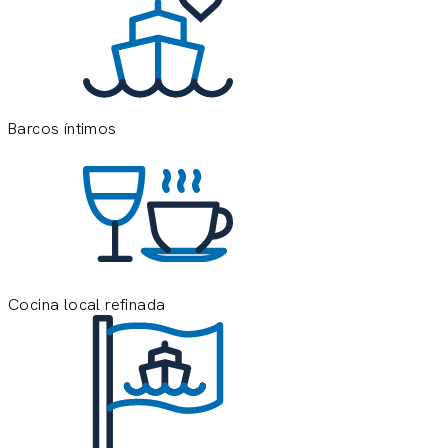
q
r
Barcos íntimos
Cocina local refinada