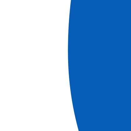
Ver más
Ref.
LMY_PP2
7
días
Reservar
Ver más
información
Cruceros