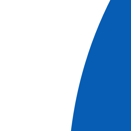
Ver más
información
Oferta especial
Cruceros
Escalas imprescindibles del Ródano entre Lyon,
la Camarga y la Provenza con cena en el
restaurante de Paul Bocuse GRATIS (formula
puerto/puerto)