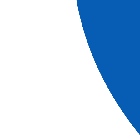
Ver más
información
Descubre nuestros folletos
folleto
El mundo en crucero : Edición 2027