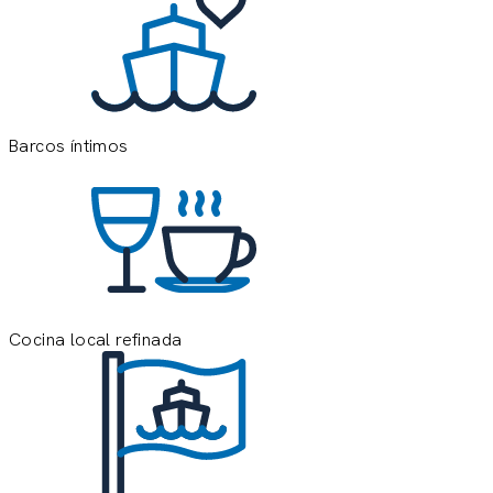
q
r
Barcos íntimos
Cocina local refinada