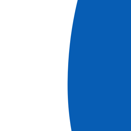
Ver más
información
Cruceros
Crucero fluvial por el valle del Ródano y Saona
con cena en el local de Paul Bocuse (formula
puerto/puerto)
Ver más
Ref.
LLY_PP
5
días
Reservar