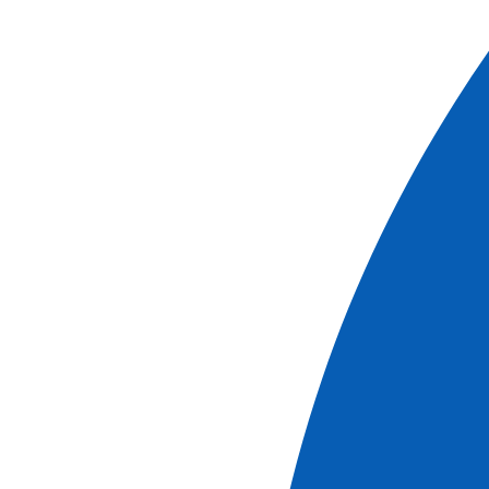
Oferta especial
Cruceros
Crucero Gastronómico (formula puerto/puerto)
Ver más
Ref.
MON_PP
4
días
Reservar