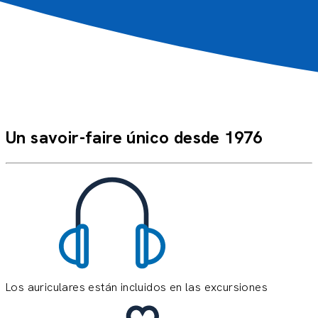
constante y la profesionalidad de todo el personal.
¡Esperamos poder volver a viajar muy pronto con
Croisieurope!
Sylvie & Jean-Claude L.
GAS_PP
Un savoir-faire único desde 1976
Los auriculares están incluidos en las excursiones
L
h